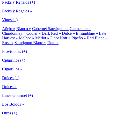
Packs y Regalos (+)
Packs y Regalos »
Vinos (+)
Añejo »
Blanco »
Cabernet Sauvignon »
Carmenere »
Chardonnay »
Cooler »
Dark Red »
Dulce »
Ensamblaje »
Late
Harvest »
Malbec »
Merlot »
Pinot Noir »
Pipeño »
Red Blend »
Rose »
Sauvignon Blanc »
Tinto »
Provisiones (+)
Cigarrillos (+)
Cigarrillos »
Dulces (+)
Dulces »
Línea Gourmet (+)
Los Boldos »
Otros (+)