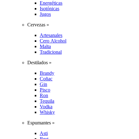
Energéticas
Isotónicas
Jugos
Cervezas »
Artesanales
Cero Alcohol
Malta
Tradicional
Destilados »
Brandy
Coñac
Gin
Pisco
Ron
Tequila
Vodka
Whisky
Espumantes »
Asti
Brut