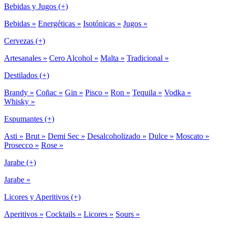
Bebidas y Jugos (+)
Bebidas »
Energéticas »
Isotónicas »
Jugos »
Cervezas (+)
Artesanales »
Cero Alcohol »
Malta »
Tradicional »
Destilados (+)
Brandy »
Coñac »
Gin »
Pisco »
Ron »
Tequila »
Vodka »
Whisky »
Espumantes (+)
Asti »
Brut »
Demi Sec »
Desalcoholizado »
Dulce »
Moscato »
Prosecco »
Rose »
Jarabe (+)
Jarabe »
Licores y Aperitivos (+)
Aperitivos »
Cocktails »
Licores »
Sours »