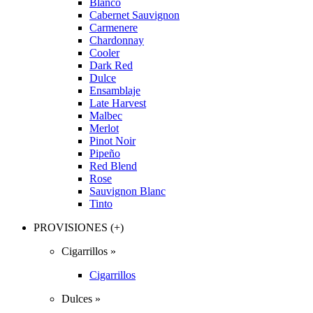
Blanco
Cabernet Sauvignon
Carmenere
Chardonnay
Cooler
Dark Red
Dulce
Ensamblaje
Late Harvest
Malbec
Merlot
Pinot Noir
Pipeño
Red Blend
Rose
Sauvignon Blanc
Tinto
PROVISIONES (+)
Cigarrillos »
Cigarrillos
Dulces »