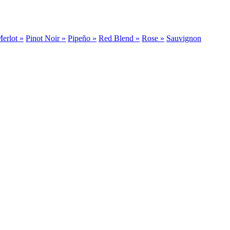
erlot »
Pinot Noir »
Pipeño »
Red Blend »
Rose »
Sauvignon