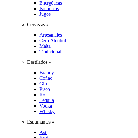
Energéticas
Isotónicas
Jugos
Cervezas »
Artesanales
Cero Alcohol
Malta
Tradicional
Destilados »
Brandy
Coñac
Gin
Pisco
Ron
Tequila
Vodka
Whisky
Espumantes »
Asti
Brut