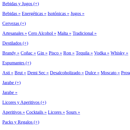
Bebidas y Jugos (+)
Bebidas »
Energéticas »
Isotónicas »
Jugos »
Cervezas (+)
Artesanales »
Cero Alcohol »
Malta »
Tradicional »
Destilados (+)
Brandy »
Coñac »
Gin »
Pisco »
Ron »
Tequila »
Vodka »
Whisky »
Espumantes (+)
Asti »
Brut »
Demi Sec »
Desalcoholizado »
Dulce »
Moscato »
Pros
Jarabe (+)
Jarabe »
Licores y Aperitivos (+)
Aperitivos »
Cocktails »
Licores »
Sours »
Packs y Regalos (+)