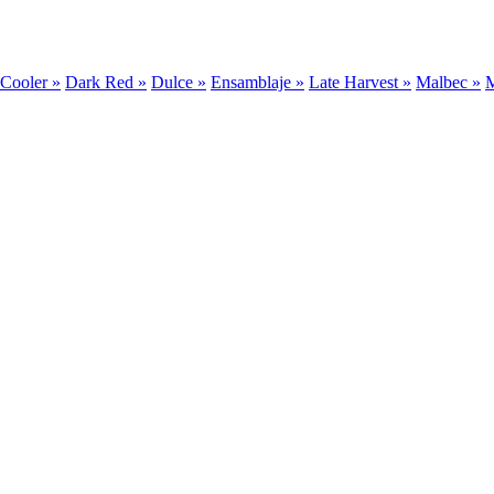
Cooler »
Dark Red »
Dulce »
Ensamblaje »
Late Harvest »
Malbec »
M