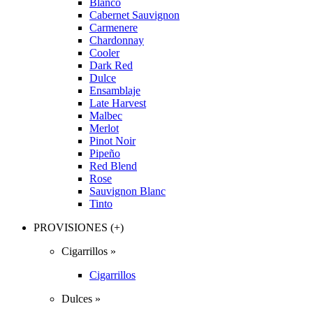
Blanco
Cabernet Sauvignon
Carmenere
Chardonnay
Cooler
Dark Red
Dulce
Ensamblaje
Late Harvest
Malbec
Merlot
Pinot Noir
Pipeño
Red Blend
Rose
Sauvignon Blanc
Tinto
PROVISIONES (+)
Cigarrillos »
Cigarrillos
Dulces »