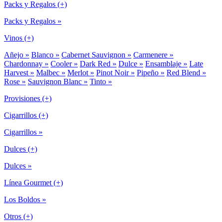
Packs y Regalos (+)
Packs y Regalos »
Vinos (+)
Añejo »
Blanco »
Cabernet Sauvignon »
Carmenere »
Chardonnay »
Cooler »
Dark Red »
Dulce »
Ensamblaje »
Late
Harvest »
Malbec »
Merlot »
Pinot Noir »
Pipeño »
Red Blend »
Rose »
Sauvignon Blanc »
Tinto »
Provisiones (+)
Cigarrillos (+)
Cigarrillos »
Dulces (+)
Dulces »
Línea Gourmet (+)
Los Boldos »
Otros (+)