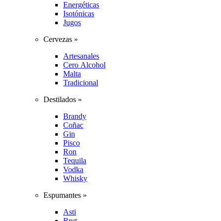
Energéticas
Isotónicas
Jugos
Cervezas »
Artesanales
Cero Alcohol
Malta
Tradicional
Destilados »
Brandy
Coñac
Gin
Pisco
Ron
Tequila
Vodka
Whisky
Espumantes »
Asti
Brut