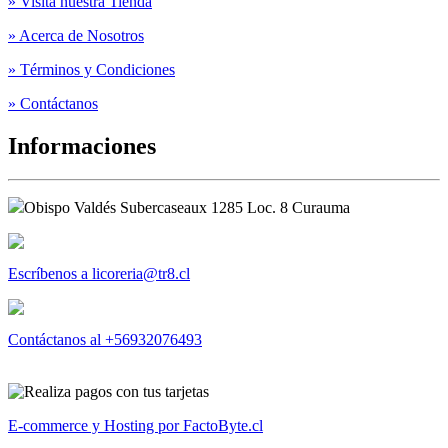
» Visita nuestra Tienda
» Acerca de Nosotros
» Términos y Condiciones
» Contáctanos
Informaciones
Obispo Valdés Subercaseaux 1285 Loc. 8 Curauma
Escríbenos a licoreria@tr8.cl
Contáctanos al +56932076493
E-commerce y Hosting por FactoByte.cl