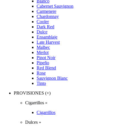
Blanco
Cabernet Sauvignon
Carmenere
Chardonnay
Cooler
Dark Red
Dulce
Ensamblaje
Late Harvest
Malbec
Merlot
Pinot Noir
Pipeño
Red Blend
Rose
Sauvignon Blanc
Tinto
PROVISIONES (+)
Cigarrillos »
Cigarrillos
Dulces »