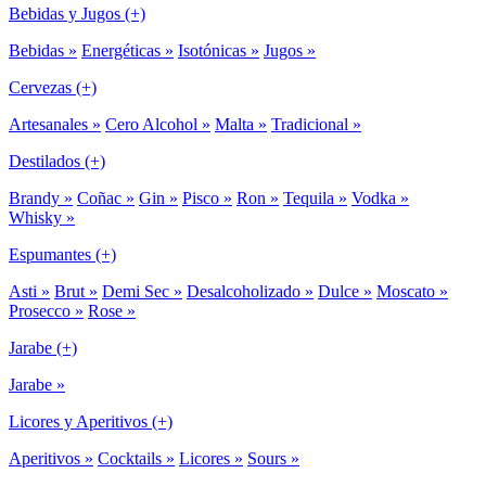
Bebidas y Jugos (+)
Bebidas »
Energéticas »
Isotónicas »
Jugos »
Cervezas (+)
Artesanales »
Cero Alcohol »
Malta »
Tradicional »
Destilados (+)
Brandy »
Coñac »
Gin »
Pisco »
Ron »
Tequila »
Vodka »
Whisky »
Espumantes (+)
Asti »
Brut »
Demi Sec »
Desalcoholizado »
Dulce »
Moscato »
Prosecco »
Rose »
Jarabe (+)
Jarabe »
Licores y Aperitivos (+)
Aperitivos »
Cocktails »
Licores »
Sours »