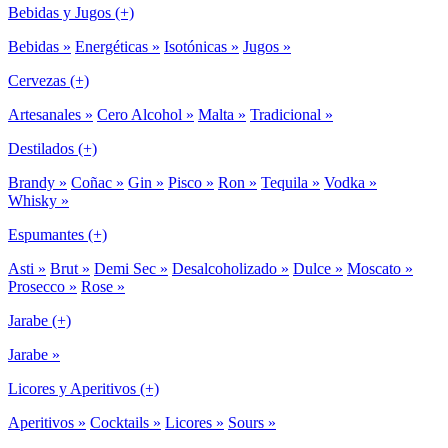
Bebidas y Jugos (+)
Bebidas »
Energéticas »
Isotónicas »
Jugos »
Cervezas (+)
Artesanales »
Cero Alcohol »
Malta »
Tradicional »
Destilados (+)
Brandy »
Coñac »
Gin »
Pisco »
Ron »
Tequila »
Vodka »
Whisky »
Espumantes (+)
Asti »
Brut »
Demi Sec »
Desalcoholizado »
Dulce »
Moscato »
Prosecco »
Rose »
Jarabe (+)
Jarabe »
Licores y Aperitivos (+)
Aperitivos »
Cocktails »
Licores »
Sours »