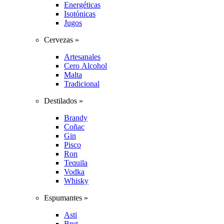
Energéticas
Isotónicas
Jugos
Cervezas »
Artesanales
Cero Alcohol
Malta
Tradicional
Destilados »
Brandy
Coñac
Gin
Pisco
Ron
Tequila
Vodka
Whisky
Espumantes »
Asti
Brut