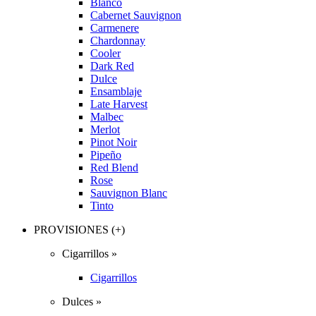
Blanco
Cabernet Sauvignon
Carmenere
Chardonnay
Cooler
Dark Red
Dulce
Ensamblaje
Late Harvest
Malbec
Merlot
Pinot Noir
Pipeño
Red Blend
Rose
Sauvignon Blanc
Tinto
PROVISIONES (+)
Cigarrillos »
Cigarrillos
Dulces »