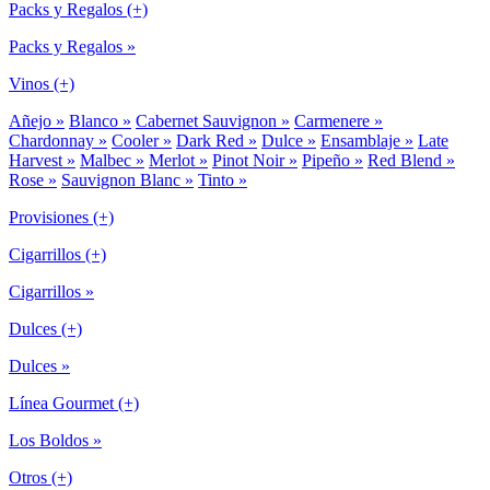
Packs y Regalos (+)
Packs y Regalos »
Vinos (+)
Añejo »
Blanco »
Cabernet Sauvignon »
Carmenere »
Chardonnay »
Cooler »
Dark Red »
Dulce »
Ensamblaje »
Late
Harvest »
Malbec »
Merlot »
Pinot Noir »
Pipeño »
Red Blend »
Rose »
Sauvignon Blanc »
Tinto »
Provisiones (+)
Cigarrillos (+)
Cigarrillos »
Dulces (+)
Dulces »
Línea Gourmet (+)
Los Boldos »
Otros (+)