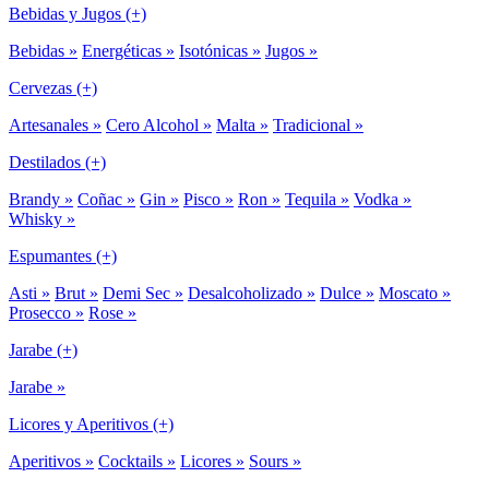
Bebidas y Jugos (+)
Bebidas »
Energéticas »
Isotónicas »
Jugos »
Cervezas (+)
Artesanales »
Cero Alcohol »
Malta »
Tradicional »
Destilados (+)
Brandy »
Coñac »
Gin »
Pisco »
Ron »
Tequila »
Vodka »
Whisky »
Espumantes (+)
Asti »
Brut »
Demi Sec »
Desalcoholizado »
Dulce »
Moscato »
Prosecco »
Rose »
Jarabe (+)
Jarabe »
Licores y Aperitivos (+)
Aperitivos »
Cocktails »
Licores »
Sours »