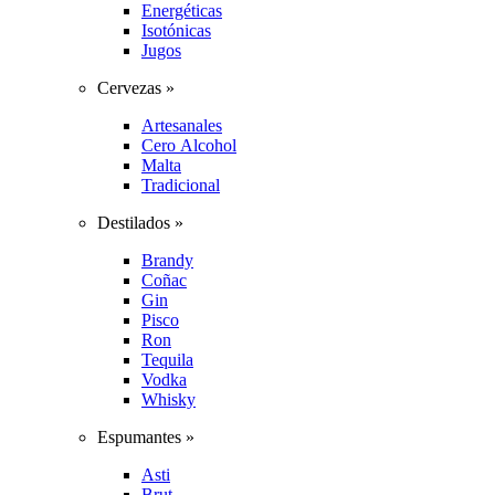
Energéticas
Isotónicas
Jugos
Cervezas »
Artesanales
Cero Alcohol
Malta
Tradicional
Destilados »
Brandy
Coñac
Gin
Pisco
Ron
Tequila
Vodka
Whisky
Espumantes »
Asti
Brut