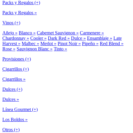
Packs y Regalos (+)
Packs y Regalos »
Vinos (+)
Añejo »
Blanco »
Cabernet Sauvignon »
Carmenere »
Chardonnay »
Cooler »
Dark Red »
Dulce »
Ensamblaje »
Late
Harvest »
Malbec »
Merlot »
Pinot Noir »
Pipeño »
Red Blend »
Rose »
Sauvignon Blanc »
Tinto »
Provisiones (+)
Cigarrillos (+)
Cigarrillos »
Dulces (+)
Dulces »
Línea Gourmet (+)
Los Boldos »
Otros (+)