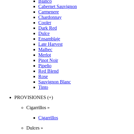
Blanco
Cabernet Sauvignon
Carmenere
Chardonnay
Cooler
Dark Red
Dulce
Ensamblaje
Late Harvest
Malbec
Merlot
Pinot Noir
Pipeño
Red Blend
Rose
Sauvignon Blanc
Tinto
PROVISIONES (+)
Cigarrillos »
Cigarrillos
Dulces »