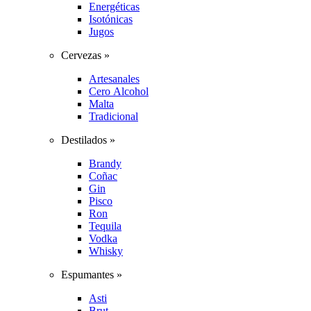
Energéticas
Isotónicas
Jugos
Cervezas »
Artesanales
Cero Alcohol
Malta
Tradicional
Destilados »
Brandy
Coñac
Gin
Pisco
Ron
Tequila
Vodka
Whisky
Espumantes »
Asti
Brut