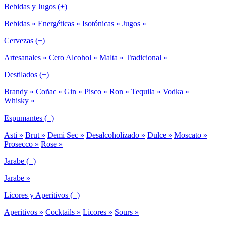
Bebidas y Jugos (+)
Bebidas »
Energéticas »
Isotónicas »
Jugos »
Cervezas (+)
Artesanales »
Cero Alcohol »
Malta »
Tradicional »
Destilados (+)
Brandy »
Coñac »
Gin »
Pisco »
Ron »
Tequila »
Vodka »
Whisky »
Espumantes (+)
Asti »
Brut »
Demi Sec »
Desalcoholizado »
Dulce »
Moscato »
Prosecco »
Rose »
Jarabe (+)
Jarabe »
Licores y Aperitivos (+)
Aperitivos »
Cocktails »
Licores »
Sours »