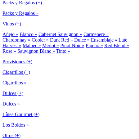
Packs y Regalos (+)
Packs y Regalos »
Vinos (+)
Añejo »
Blanco »
Cabernet Sauvignon »
Carmenere »
Chardonnay »
Cooler »
Dark Red »
Dulce »
Ensamblaje »
Late
Harvest »
Malbec »
Merlot »
Pinot Noir »
Pipeño »
Red Blend »
Rose »
Sauvignon Blanc »
Tinto »
Provisiones (+)
Cigarrillos (+)
Cigarrillos »
Dulces (+)
Dulces »
Línea Gourmet (+)
Los Boldos »
Otros (+)