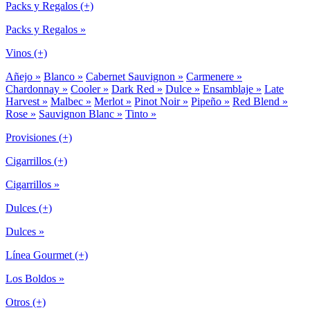
Packs y Regalos (+)
Packs y Regalos »
Vinos (+)
Añejo »
Blanco »
Cabernet Sauvignon »
Carmenere »
Chardonnay »
Cooler »
Dark Red »
Dulce »
Ensamblaje »
Late
Harvest »
Malbec »
Merlot »
Pinot Noir »
Pipeño »
Red Blend »
Rose »
Sauvignon Blanc »
Tinto »
Provisiones (+)
Cigarrillos (+)
Cigarrillos »
Dulces (+)
Dulces »
Línea Gourmet (+)
Los Boldos »
Otros (+)