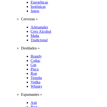
Energéticas
Isotónicas
Jugos
Cervezas »
Artesanales
Cero Alcohol
Malta
Tradicional
Destilados »
Brandy
Coñac
Gin
Pisco
Ron
Tequila
Vodka
Whisky
Espumantes »
Asti
Brut