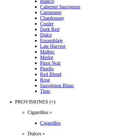
Blanco
Cabernet Sauvignon
Carmenere
Chardonnay
Cooler
Dark Red
Dulce
Ensamblaje
Late Harvest
Malbec
Merlot
Pinot Noir
Pipeño
Red Blend
Rose
Sauvignon Blanc
Tinto
PROVISIONES (+)
Cigarrillos »
Cigarrillos
Dulces »