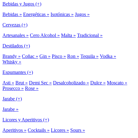
Bebidas y Jugos (+)
Bebidas »
Energéticas »
Isotónicas »
Jugos »
Cervezas (+)
Artesanales »
Cero Alcohol »
Malta »
Tradicional »
Destilados (+)
Brandy »
Coñac »
Gin »
Pisco »
Ron »
Tequila »
Vodka »
Whisky »
Espumantes (+)
Asti »
Brut »
Demi Sec »
Desalcoholizado »
Dulce »
Moscato »
Prosecco »
Rose »
Jarabe (+)
Jarabe »
Licores y Aperitivos (+)
Aperitivos »
Cocktails »
Licores »
Sours »