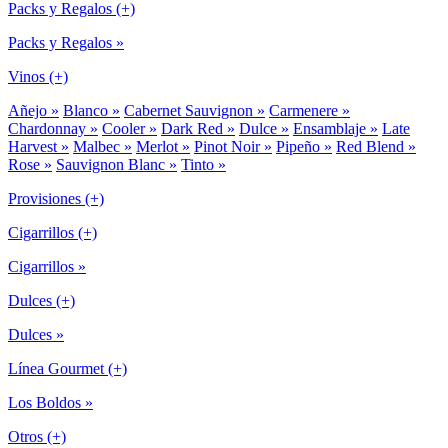
Packs y Regalos (+)
Packs y Regalos »
Vinos (+)
Añejo »
Blanco »
Cabernet Sauvignon »
Carmenere »
Chardonnay »
Cooler »
Dark Red »
Dulce »
Ensamblaje »
Late
Harvest »
Malbec »
Merlot »
Pinot Noir »
Pipeño »
Red Blend »
Rose »
Sauvignon Blanc »
Tinto »
Provisiones (+)
Cigarrillos (+)
Cigarrillos »
Dulces (+)
Dulces »
Línea Gourmet (+)
Los Boldos »
Otros (+)