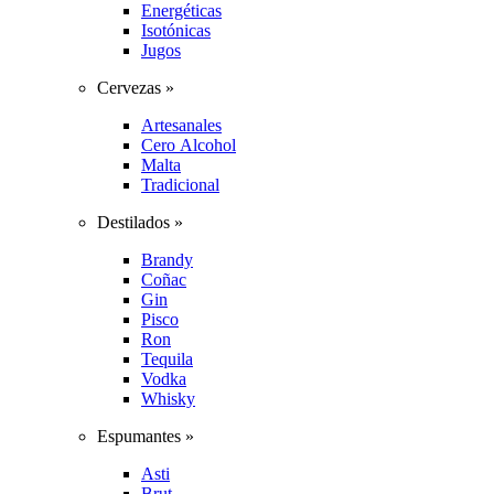
Energéticas
Isotónicas
Jugos
Cervezas »
Artesanales
Cero Alcohol
Malta
Tradicional
Destilados »
Brandy
Coñac
Gin
Pisco
Ron
Tequila
Vodka
Whisky
Espumantes »
Asti
Brut