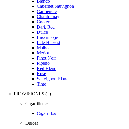
Blanco
Cabernet Sauvignon
Carmenere
Chardonnay
Cooler
Dark Red
Dulce
Ensamblaje
Late Harvest
Malbec
Merlot
Pinot Noir
Pipeño
Red Blend
Rose
Sauvignon Blanc
Tinto
PROVISIONES (+)
Cigarrillos »
Cigarrillos
Dulces »