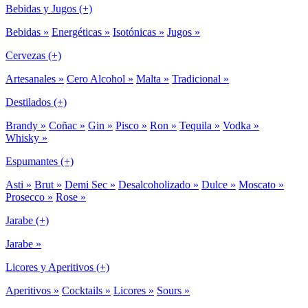
Bebidas y Jugos (+)
Bebidas »
Energéticas »
Isotónicas »
Jugos »
Cervezas (+)
Artesanales »
Cero Alcohol »
Malta »
Tradicional »
Destilados (+)
Brandy »
Coñac »
Gin »
Pisco »
Ron »
Tequila »
Vodka »
Whisky »
Espumantes (+)
Asti »
Brut »
Demi Sec »
Desalcoholizado »
Dulce »
Moscato »
Prosecco »
Rose »
Jarabe (+)
Jarabe »
Licores y Aperitivos (+)
Aperitivos »
Cocktails »
Licores »
Sours »