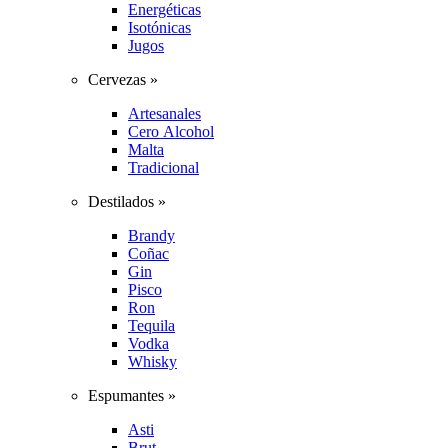
Energéticas
Isotónicas
Jugos
Cervezas »
Artesanales
Cero Alcohol
Malta
Tradicional
Destilados »
Brandy
Coñac
Gin
Pisco
Ron
Tequila
Vodka
Whisky
Espumantes »
Asti
Brut