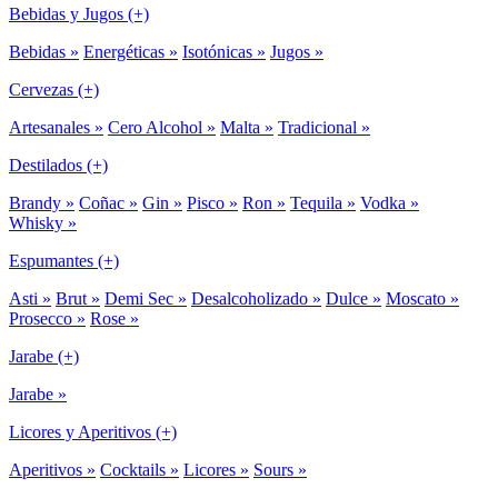
Bebidas y Jugos (+)
Bebidas »
Energéticas »
Isotónicas »
Jugos »
Cervezas (+)
Artesanales »
Cero Alcohol »
Malta »
Tradicional »
Destilados (+)
Brandy »
Coñac »
Gin »
Pisco »
Ron »
Tequila »
Vodka »
Whisky »
Espumantes (+)
Asti »
Brut »
Demi Sec »
Desalcoholizado »
Dulce »
Moscato »
Prosecco »
Rose »
Jarabe (+)
Jarabe »
Licores y Aperitivos (+)
Aperitivos »
Cocktails »
Licores »
Sours »