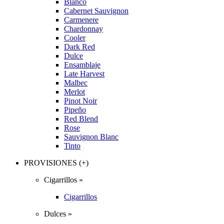
Blanco
Cabernet Sauvignon
Carmenere
Chardonnay
Cooler
Dark Red
Dulce
Ensamblaje
Late Harvest
Malbec
Merlot
Pinot Noir
Pipeño
Red Blend
Rose
Sauvignon Blanc
Tinto
PROVISIONES (+)
Cigarrillos »
Cigarrillos
Dulces »