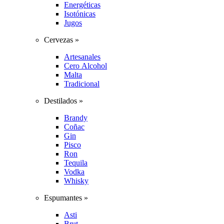
Energéticas
Isotónicas
Jugos
Cervezas »
Artesanales
Cero Alcohol
Malta
Tradicional
Destilados »
Brandy
Coñac
Gin
Pisco
Ron
Tequila
Vodka
Whisky
Espumantes »
Asti
Brut