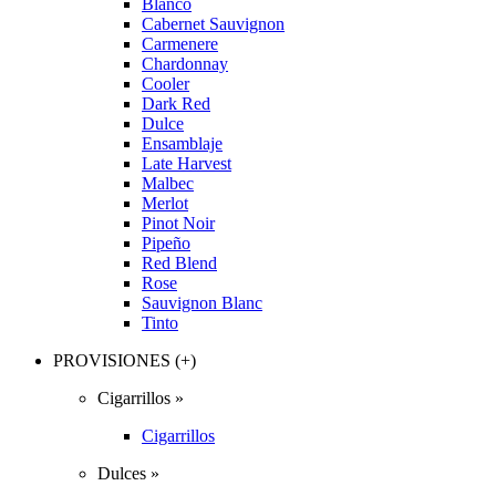
Blanco
Cabernet Sauvignon
Carmenere
Chardonnay
Cooler
Dark Red
Dulce
Ensamblaje
Late Harvest
Malbec
Merlot
Pinot Noir
Pipeño
Red Blend
Rose
Sauvignon Blanc
Tinto
PROVISIONES (+)
Cigarrillos »
Cigarrillos
Dulces »