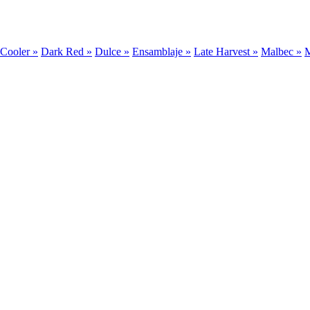
Cooler »
Dark Red »
Dulce »
Ensamblaje »
Late Harvest »
Malbec »
M