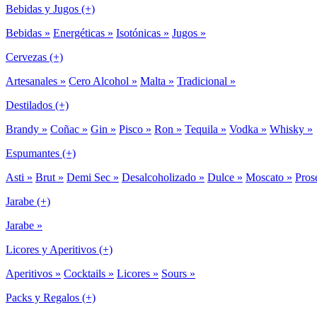
Bebidas y Jugos (+)
Bebidas »
Energéticas »
Isotónicas »
Jugos »
Cervezas (+)
Artesanales »
Cero Alcohol »
Malta »
Tradicional »
Destilados (+)
Brandy »
Coñac »
Gin »
Pisco »
Ron »
Tequila »
Vodka »
Whisky »
Espumantes (+)
Asti »
Brut »
Demi Sec »
Desalcoholizado »
Dulce »
Moscato »
Pros
Jarabe (+)
Jarabe »
Licores y Aperitivos (+)
Aperitivos »
Cocktails »
Licores »
Sours »
Packs y Regalos (+)