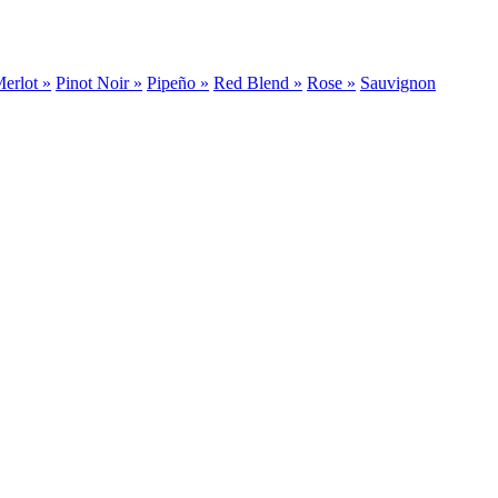
erlot »
Pinot Noir »
Pipeño »
Red Blend »
Rose »
Sauvignon