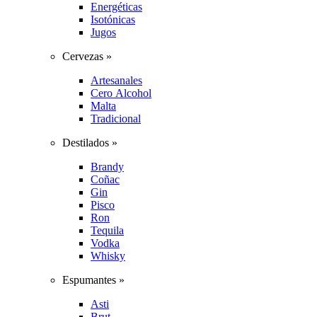
Energéticas
Isotónicas
Jugos
Cervezas »
Artesanales
Cero Alcohol
Malta
Tradicional
Destilados »
Brandy
Coñac
Gin
Pisco
Ron
Tequila
Vodka
Whisky
Espumantes »
Asti
Brut