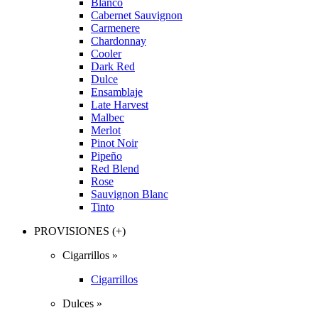
Blanco
Cabernet Sauvignon
Carmenere
Chardonnay
Cooler
Dark Red
Dulce
Ensamblaje
Late Harvest
Malbec
Merlot
Pinot Noir
Pipeño
Red Blend
Rose
Sauvignon Blanc
Tinto
PROVISIONES (+)
Cigarrillos »
Cigarrillos
Dulces »