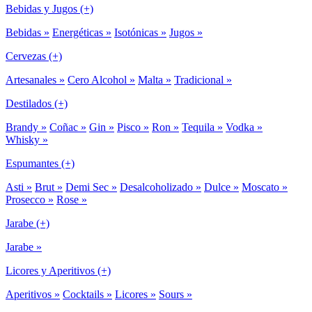
Bebidas y Jugos (+)
Bebidas »
Energéticas »
Isotónicas »
Jugos »
Cervezas (+)
Artesanales »
Cero Alcohol »
Malta »
Tradicional »
Destilados (+)
Brandy »
Coñac »
Gin »
Pisco »
Ron »
Tequila »
Vodka »
Whisky »
Espumantes (+)
Asti »
Brut »
Demi Sec »
Desalcoholizado »
Dulce »
Moscato »
Prosecco »
Rose »
Jarabe (+)
Jarabe »
Licores y Aperitivos (+)
Aperitivos »
Cocktails »
Licores »
Sours »