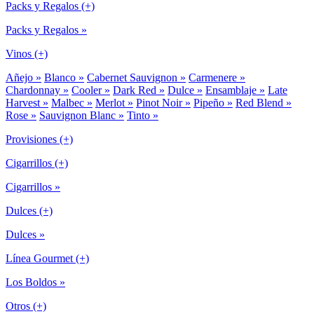
Packs y Regalos (+)
Packs y Regalos »
Vinos (+)
Añejo »
Blanco »
Cabernet Sauvignon »
Carmenere »
Chardonnay »
Cooler »
Dark Red »
Dulce »
Ensamblaje »
Late
Harvest »
Malbec »
Merlot »
Pinot Noir »
Pipeño »
Red Blend »
Rose »
Sauvignon Blanc »
Tinto »
Provisiones (+)
Cigarrillos (+)
Cigarrillos »
Dulces (+)
Dulces »
Línea Gourmet (+)
Los Boldos »
Otros (+)