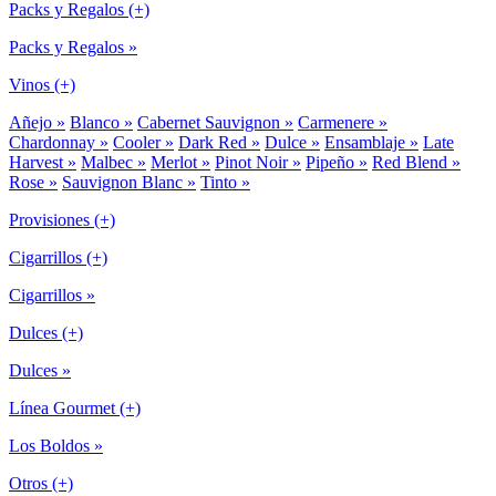
Packs y Regalos (+)
Packs y Regalos »
Vinos (+)
Añejo »
Blanco »
Cabernet Sauvignon »
Carmenere »
Chardonnay »
Cooler »
Dark Red »
Dulce »
Ensamblaje »
Late
Harvest »
Malbec »
Merlot »
Pinot Noir »
Pipeño »
Red Blend »
Rose »
Sauvignon Blanc »
Tinto »
Provisiones (+)
Cigarrillos (+)
Cigarrillos »
Dulces (+)
Dulces »
Línea Gourmet (+)
Los Boldos »
Otros (+)