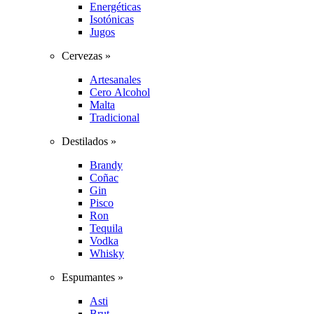
Energéticas
Isotónicas
Jugos
Cervezas »
Artesanales
Cero Alcohol
Malta
Tradicional
Destilados »
Brandy
Coñac
Gin
Pisco
Ron
Tequila
Vodka
Whisky
Espumantes »
Asti
Brut