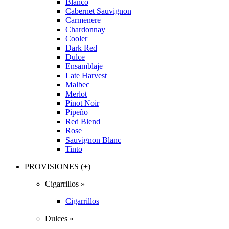
Blanco
Cabernet Sauvignon
Carmenere
Chardonnay
Cooler
Dark Red
Dulce
Ensamblaje
Late Harvest
Malbec
Merlot
Pinot Noir
Pipeño
Red Blend
Rose
Sauvignon Blanc
Tinto
PROVISIONES (+)
Cigarrillos »
Cigarrillos
Dulces »