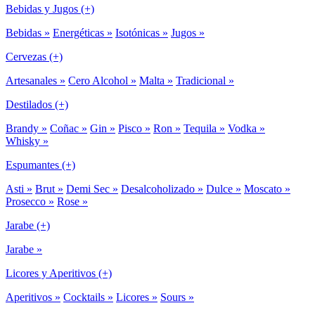
Bebidas y Jugos (+)
Bebidas »
Energéticas »
Isotónicas »
Jugos »
Cervezas (+)
Artesanales »
Cero Alcohol »
Malta »
Tradicional »
Destilados (+)
Brandy »
Coñac »
Gin »
Pisco »
Ron »
Tequila »
Vodka »
Whisky »
Espumantes (+)
Asti »
Brut »
Demi Sec »
Desalcoholizado »
Dulce »
Moscato »
Prosecco »
Rose »
Jarabe (+)
Jarabe »
Licores y Aperitivos (+)
Aperitivos »
Cocktails »
Licores »
Sours »